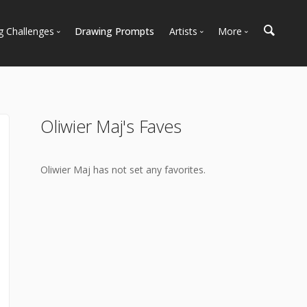
g Challenges
Drawing Prompts
Artists
More
 All Challenges
Most Popular
Marketplace
Most Recent
Art Discussions
Available For Hire
Resources
Oliwier Maj's Faves
Artist Spotlight
News + Blog
Oliwier Maj has not set any favorites.