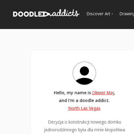
Discover Art
Drawin
Trending
See
Most Recent
Most Faves
Most Views
Curated Galleries
Hello, my name is
Oliwier Maj
,
and I'm a doodle addict.
North Las Vegas
Decyzja o konstrukcji nowego domku
jednorodzinnego była dla mnie kłopotliwa