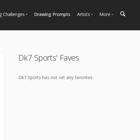
g Challenges
Drawing Prompts
Artists
More
 All Challenges
Most Popular
Marketplace
Most Recent
Art Discussions
Available For Hire
Resources
Dk7 Sports' Faves
Artist Spotlight
News + Blog
Dk7 Sports has not set any favorites.