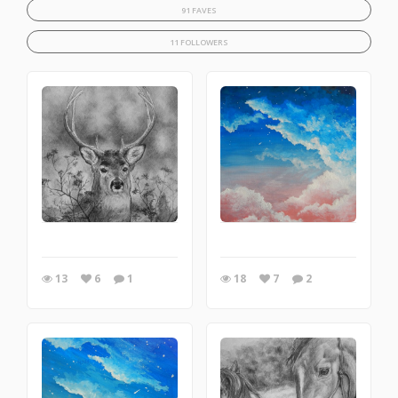
91 FAVES
11 FOLLOWERS
13
6
1
18
7
2