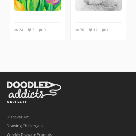
24
3
0
70
12
1
NAVIGATE
Discover Art
Drawing Challenges
Weekly Drawing Prompts