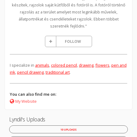
készítek, rajzolok saját kútfőből és fotóról is. A fotóról történő
rajzolás az a terület amelyet most leginkább művelek,
állatportrékat és csendéleteket rajzolok. Ebben többet
szeretnék fejlődni."
FOLLOW
I specialize in
animals
,
colored pencil
,
drawing
,
flowers
,
pen and
ink
,
pencil drawing
,
traditional art
.
You can also find me on:
My Website
Lyndil's Uploads
10 UPLOADS